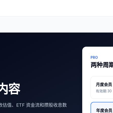
PRO
两种周
内容
月度会员
有效期 30
估值、ETF 资金流和攒股收息数
年度会员