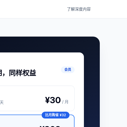
了解深度内容
会员
期，同样权益
¥30
/ 月
 天
比月购省 ¥32