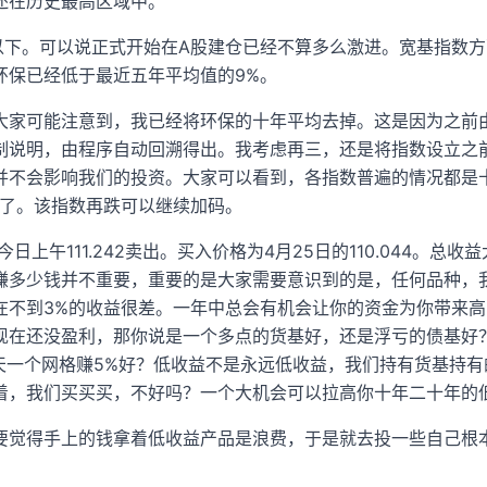
还在历史最高区域中。
.5以下。可以说正式开始在A股建仓已经不算多么激进。宽基指数
环保已经低于最近五年平均值的9%。
大家可能注意到，我已经将环保的十年平均去掉。这是因为之前由
制说明，由程序自动回溯得出。我考虑再三，还是将指数设立之前
并不会影响我们的投资。大家可以看到，各指数普遍的情况都是
均了。该指数再跌可以继续加码。
今日上午111.242卖出。买入价格为4月25日的110.044。
赚多少钱并不重要，重要的是大家需要意识到的是，任何品种，
在不到3%的收益很差。一年中总会有机会让你的资金为你带来
现在还没盈利，那你说是一个多点的货基好，还是浮亏的债基好？
3天一个网格赚5%好？低收益不是永远低收益，我们持有货基持
着，我们买买买，不好吗？一个大机会可以拉高你十年二十年的
要觉得手上的钱拿着低收益产品是浪费，于是就去投一些自己根