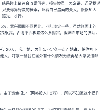
，结果碰上证监会收紧借壳，损失惨重。怎么讲，还是我说
博。只要你算好赢的概率，随着自己赢面的变大，慢慢加大
，赔光，才行。
5%，意兴阑珊不愿再比。老陆淡定一些，虽然账面上的
相信是很高，否则不会积累这么多财富。但随着市场的波动，
是订20天，我问她，为什么不定久一点？她说，怕你扔下
其他人，叮嘱一旦我在国外有什么情况无法再给大家发送邮
。由于资金很少（网格投入1-2万），所以不知道这个操作
玩？一格5%也是500块了。投资不用看绝对值，看收益