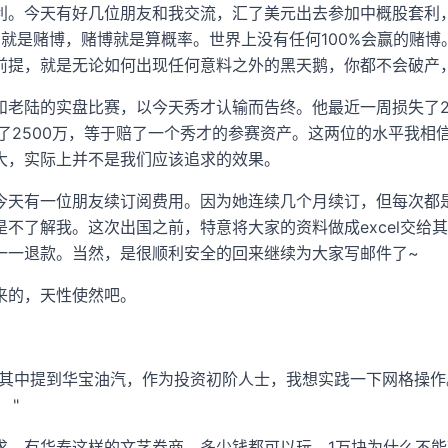
利。今天有好几位朋友和我交流，汇了美元出去参加中概股套利
资就是赌博，赌博就是算概率。世界上没有任何100%会赢的赌
前提，就是无论如何出现任何意料之外的黑天鹅，你都不会破产
和老陆的实盘比赛，以今天秀才认输而告终。他最近一周损失了2
失了2500万，等于赔了一个秀才的参赛资产。这两位的水平我
大，实际上并不是我们应该追求的效果。
今天有一位朋友续订阅费用。因为她连续几个月续订，但每次都
是不了解我。这次出国之前，特意将大家的资料做成excel交给
一一退款。当然，是很顺利安全的回来继续为大家写邮件了~
来的，天性使然吧。
析其中提到华宝油汽，作为投资初阶人士，我想实践一下网格操作
 "
求。有华泰这样的文艺券商，多少钱都可以玩。1万块为什么不能