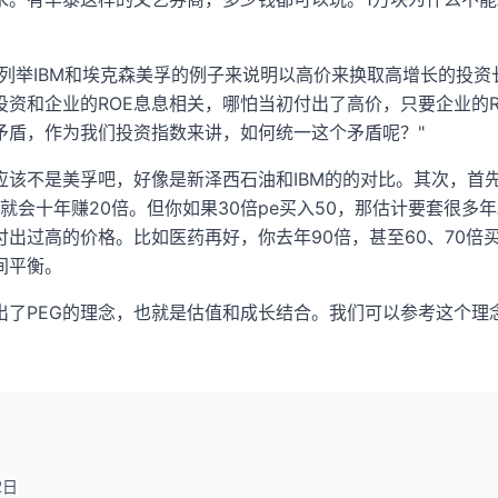
有列举IBM和埃克森美孚的例子来说明以高价来换取高增长的投
投资和企业的ROE息息相关，哪怕当初付出了高价，只要企业的R
矛盾，作为我们投资指数来讲，如何统一这个矛盾呢？"
应该不是美孚吧，好像是新泽西石油和IBM的的对比。其次，首
入就会十年赚20倍。但你如果30倍pe买入50，那估计要套很
付出过高的价格。比如医药再好，你去年90倍，甚至60、70
间平衡。
出了PEG的理念，也就是估值和成长结合。我们可以参考这个理
2日