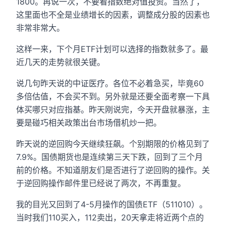
1800。再说一次，不要看指数绝对值投资。当然了，
这里面也不全是业绩增长的因素，调整成分股的因素也
非常非常大。
这样一来，下个月ETF计划可以选择的指数就多了。最
近几天的走势就很关键。
说几句昨天说的中证医疗。各位不必着急买，毕竟60
多倍估值，不会买不到。另外就是还要全面考察一下具
体买哪只对应指基。昨天刚说完，今天开盘就暴涨，主
要是碰巧相关政策出台市场借机炒一把。
昨天说的逆回购今天继续狂飙。个别期限的价格见到了
7.9%。国债期货也是连续第三天下跌，回到了三个月
前的价格。不知道朋友们是否进行了逆回购的操作。关
于逆回购操作邮件里已经说了两次，不再重复。
我的目光又回到了4-5月操作的国债ETF（511010）。
当时我们110买入，112卖出，20天拿走将近两个点的