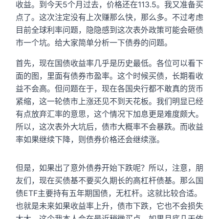
收益。到今天5个月过去，价格还在113.5。我又准备买
点了。这次注定没有上次赚那么快，那么多。不过考虑
目前全球利率问题，隐隐感到这次表外政策可能会砸债
市一个坑。给大家简单分析一下债券的问题。
首先，现在国债收益率几乎是历史最低。各位可以看下
面的图，里面有债券市盈率。这个时候买债，长期看收
益不会高。但问题在于，现在各国央行都不敢真的货币
紧缩，这一轮债市上涨还见不到天花板。我们明显已经
有点放弃汇率的意思，这个情况下加息更是难度颇大。
所以，这次表外大坑后，债市大概率不会暴跌。而收益
率如果继续下降，则债券价格还会继续涨。
但是，如果出了意外债券开始下跌呢？所以，注意，朋
友们，现在买债基不要买久期长的高杠杆债基。那么国
债ETF主要持有五年期国债，无杠杆。这就比较合适。
也就是未来如果收益率上升，债市下跌，它也不会损失
太大。这个我本人会在最近稍微买点，如果月底几天依