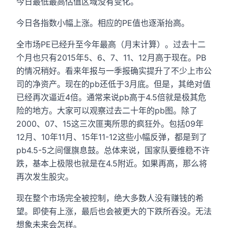
今日最低最高估值区域没有变化。
今日各指数小幅上涨。相应的PE值也逐渐抬高。
全市场PE已经升至今年最高（月末计算）。过去十二
个月也只有2015年5、6、7、11、12月高于现在。PB
的情况稍好。看来年报与一季报确实提升了不少上市公
司的净资产。现在的pb还低于3月底。但是，其绝对值
已经再次逼近4倍。通常来说pb高于4.5倍就是极其危
险的地方。大家可以观察过去二十年的pb图。除了
2000、07、15这三次匪夷所思的疯狂外。包括09年
12月、10年11月、15年11-12这些小幅反弹，都是到了
pb4.5-5之间偃旗息鼓。总体来说，国家队要维稳不许
跌，基本上极限也就是在4.5附近。如果再高，那么将
再次发生股灾。
现在整个市场完全被控制，绝大多数人没有赚钱的希
望。即使有上涨，最后也会被更大的下跌所吞没。无法
想象未来会怎样。