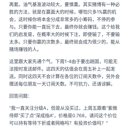
再套。油气基准波动较大，要慎重。其实赌博有一种必
胜的方法，就是在赢面大的时候，哪怕只多1%赢的机
会，这时候你将本金分成非常多的小筹码，不停的参
与。只要你能一直玩下去，最终你就会赚钱。这个给我
们的启发是，在概率大的时候下注，即使输了，不要输
太多。只要你赢的次数多，最终就会成为很少的，能从
赌场赚钱的人。
这里跟大家先通个气，下周1-4由于要出趟国，可能无
法按时发送邮件。这四天的估值会在周五补上一起发
送。同时这四天不会计算在各位的订阅天数中，另外会
赠送每位朋友一天订阅天数。不可抗力，还请谅解。
回答问题：
“我一直关注分级A，但是从没买过，上周五跟着“紫微
侍郎”买了点“深成指A”，价格是0.768，请问这个价位
可以持有等待下折或者网格吗？有投资价值吗？"