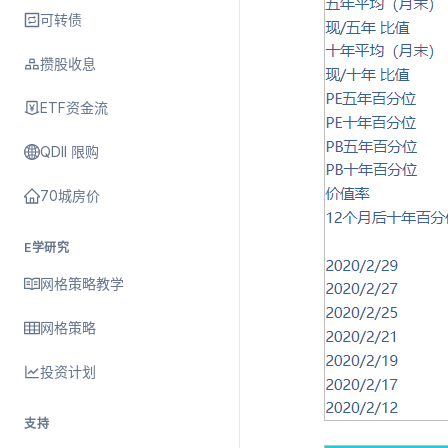
可转债
攒股收息
ETF资金流
QDII 限购
70城房价
E学研究
网格策略教学
网格策略
投资计划
支持