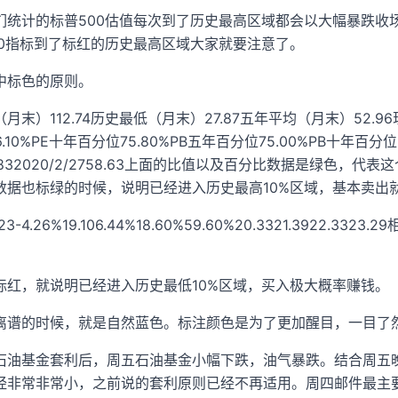
统计的标普500估值每次到了历史最高区域都会以大幅暴跌收场。分别
00指标到了标红的历史最高区域大家就要注意了。
中标色的原则。
末）112.74历史最低（月末）27.87五年平均（月末）52.96现
66.10%PE十年百分位75.80%PB五年百分位75.00%PB十年百
2959.832020/2/2758.63上面的比值以及百分比数据是绿
数据也标绿的时候，说明已经进入历史最高10%区域，基本卖出
21.23-4.26%19.106.44%18.60%59.60%20.3321.3
标红，就说明已经进入历史最低10%区域，买入极大概率赚钱。
离谱的时候，就是自然蓝色。标注颜色是为了更加醒目，一目了
石油基金套利后，周五石油基金小幅下跌，油气暴跌。结合周五
经非常非常小，之前说的套利原则已经不再适用。周四邮件最主