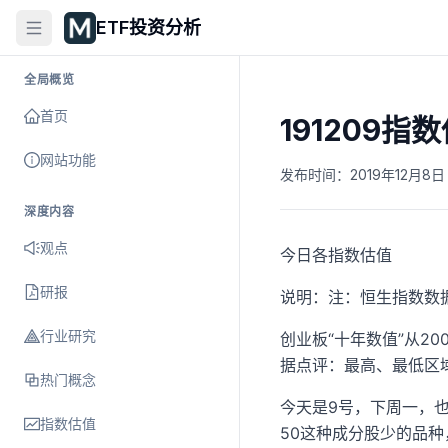
ETF投资分析
全局概览
首页
191209
网站功能
发布时间：
2019年12月8日 
深度内容
观点
今日各指数估值
研报
说明：注：恒生指数数
行业研究
创业板“十年数值”从2
据点评：最高、最低区
热门概念
今天是9号，下周一，
指数估值
50这种成分股少的品