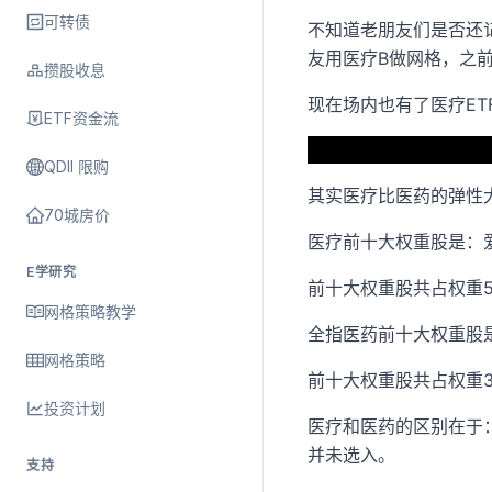
可转债
不知道老朋友们是否还
友用医疗B做网格，之
攒股收息
现在场内也有了医疗ET
ETF资金流
QDII 限购
其实医疗比医药的弹性大
70城房价
医疗前十大权重股是：
E学研究
前十大权重股共占权重5
网格策略教学
全指医药前十大权重股
网格策略
前十大权重股共占权重3
投资计划
医疗和医药的区别在于
并未选入。
支持