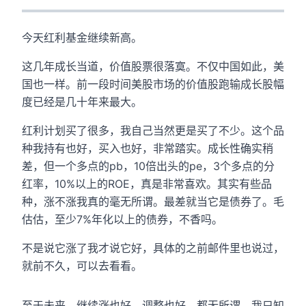
今天红利基金继续新高。
这几年成长当道，价值股票很落寞。不仅中国如此，美
国也一样。前一段时间美股市场的价值股跑输成长股幅
度已经是几十年来最大。
红利计划买了很多，我自己当然更是买了不少。这个品
种我持有也好，买入也好，非常踏实。成长性确实稍
差，但一个多点的pb，10倍出头的pe，3个多点的分
红率，10%以上的ROE，真是非常喜欢。其实有些品
种，涨不涨我真的毫无所谓。最差就当它是债券了。毛
估估，至少7%年化以上的债券，不香吗。
不是说它涨了我才说它好，具体的之前邮件里也说过，
就前不久，可以去看看。
至于未来，继续涨也好，调整也好，都无所谓。我只知