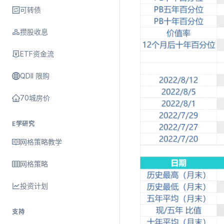
可转债
攒股收息
ETF资金流
QDII 限购
70城房价
E学研究
网格策略教学
网格策略
投资计划
支持