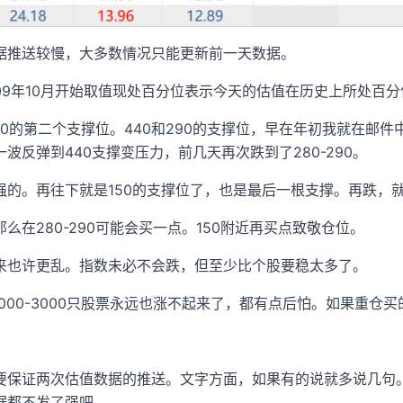
据推送较慢，大多数情况只能更新前一天数据。
009年10月开始取值现处百分位表示今天的估值在历史上所处百分
290的第二个支撑位。440和290的支撑位，早在年初我就在邮件
波反弹到440支撑变压力，前几天再次跌到了280-290。
强的。再往下就是150的支撑位了，也是最后一根支撑。再跌，
么在280-290可能会买一点。150附近再买点致敬仓位。
来也许更乱。指数未必不会跌，但至少比个股要稳太多了。
000-3000只股票永远也涨不起来了，都有点后怕。如果重
要保证两次估值数据的推送。文字方面，如果有的说就多说几句
据都不发了强吧。